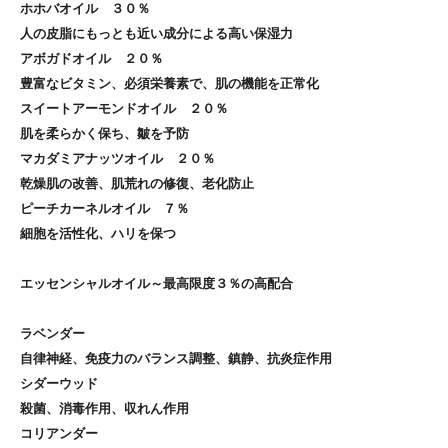
ホホバオイル
３０％
人の皮脂にもっとも近い成分による高い保湿力
アボガドオイル
２０％
豊富なビタミン、必須栄養素で、肌の機能を正常化
スイートアーモンドオイル
２０％
肌を柔らかく保ち、皺を予防
マカダミアナッツオイル
２０％
乾燥肌の改善、肌荒れの修復、老化防止
ピーチカーネルオイル
７％
細胞を活性化、ハリを保つ
エッセンシャルオイル
～最高限度３％の高配合
ラベンダー
自律神経、免疫力のバランス調整、鎮静、抗炎症作用
シダーウッド
殺菌、消毒作用、収れん作用
コリアンダー