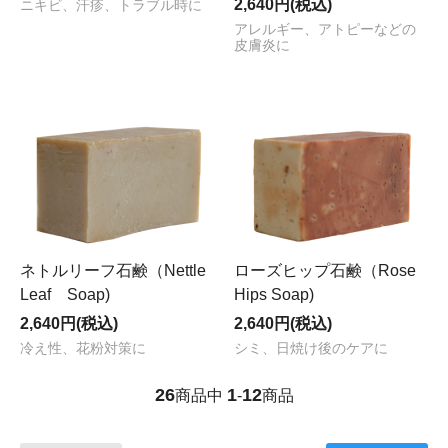
2,640円(税込)
ニキビ、汗疹、トラブル時に
アレルギー、アトピーなどの
皮膚炎に
ネトルリーフ石鹸（Nettle
ローズヒップ石鹸（Rose
Leaf Soap)
Hips Soap)
2,640円(税込)
2,640円(税込)
冷え性、花粉対策に
シミ、日焼け後のケアに
26
1
12
商品中
-
商品