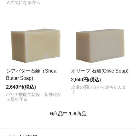
ミの気になる方へ
シアバター石鹸（Shea
オリーブ 石鹸(Olive Soap)
Butter Soap)
2,640円(税込)
2,640円(税込)
皮膚の弱い方から赤ちゃんま
で
バリア機能で乾燥、紫外線か
ら肌を守る
6
1
6
商品中
-
商品